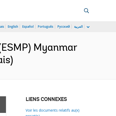
ais
English
Español
Português
Русский
العربية
n (ESMP) Myanmar
is)
LIENS CONNEXES
Voir les documents relatifs au(x)
projet(s)