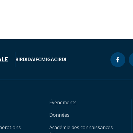
BIRD
IDA
IFC
MIGA
CIRDI
Évènements
Données
opérations
Académie des connaissances