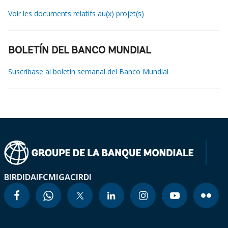
Voir les documents relatifs au(x) projet(s)
BOLETÍN DEL BANCO MUNDIAL
Suscríbase al boletín semanal del Banco Mundial
BIRD
IDA
IFC
MIGA
CIRDI