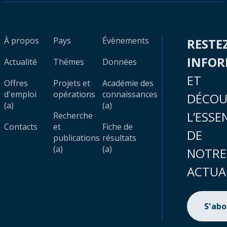
À propos
Pays
Évènements
RESTE
INFO
Actualité
Thèmes
Données
ET
Offres
Projets et
Académie des
d'emploi
opérations
connaissances
DÉCOU
(a)
(a)
L’ESSE
Recherche
Contacts
et
Fiche de
DE
publications
résultats
(a)
(a)
NOTRE
ACTUA
S'ab