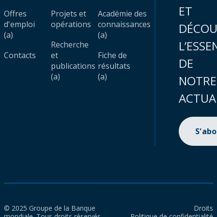
ET
Offres
Projets et
Académie des
d'emploi
opérations
connaissances
DÉCOU
(a)
(a)
L’ESSE
Recherche
Contacts
et
Fiche de
DE
publications
résultats
(a)
(a)
NOTRE
ACTUA
S'ab
© 2025 Groupe de la Banque
Droits
mondiale. Tous droits réservés.
Politique de confidentialité