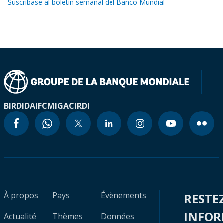
Suscríbase al boletín semanal del Banco Mundial
BIRD
IDA
IFC
MIGA
CIRDI
À propos
Pays
Évènements
RESTE
INFO
Actualité
Thèmes
Données