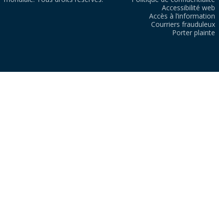
Accessibilité web
Accès à l’information
Courriers frauduleux
Porter plainte