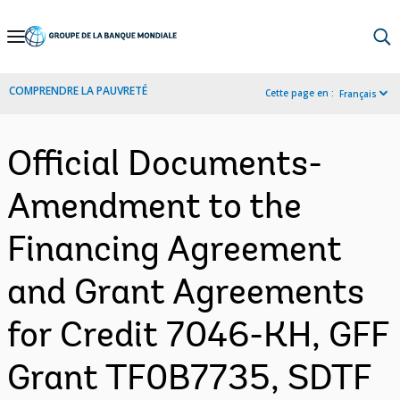
Skip
to
Main
COMPRENDRE LA PAUVRETÉ
Cette page en :
Français
Navigation
Official Documents-
Amendment to the
Financing Agreement
and Grant Agreements
for Credit 7046-KH, GFF
Grant TF0B7735, SDTF