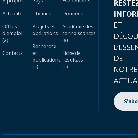
À propos
Pays
Évènements
RESTE
INFO
Actualité
Thèmes
Données
ET
Offres
Projets et
Académie des
d'emploi
opérations
connaissances
DÉCOU
(a)
(a)
L’ESSE
Recherche
Contacts
et
Fiche de
DE
publications
résultats
(a)
(a)
NOTRE
ACTUA
S'ab