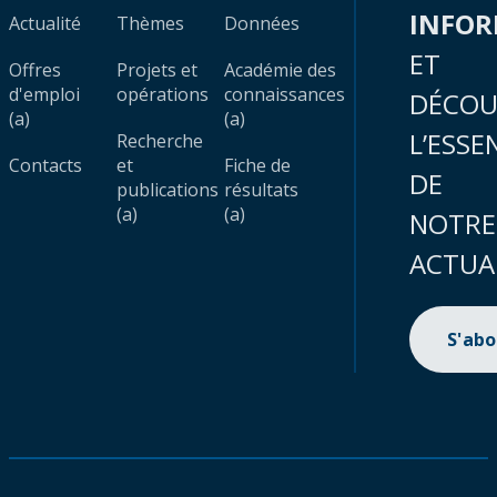
INFO
Actualité
Thèmes
Données
ET
Offres
Projets et
Académie des
d'emploi
opérations
connaissances
DÉCOU
(a)
(a)
L’ESSE
Recherche
Contacts
et
Fiche de
DE
publications
résultats
(a)
(a)
NOTRE
ACTUA
S'ab