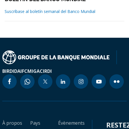
Suscríbase al boletín semanal del Banco Mundial
BIRD
IDA
IFC
MIGA
CIRDI
À propos
Pays
Évènements
RESTE