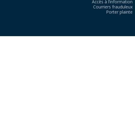
Accès à l’information
Courriers frauduleux
Porter plainte