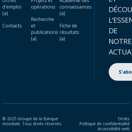
Offres
Projets et
Académie des
d'emploi
opérations
connaissances
DÉCOU
(a)
(a)
L’ESSE
Recherche
Contacts
et
Fiche de
DE
publications
résultats
(a)
(a)
NOTRE
ACTUA
S'ab
© 2025 Groupe de la Banque
Droits
mondiale. Tous droits réservés.
Politique de confidentialité
Accessibilité web