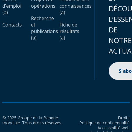
d'emploi
opérations
connaissances
DÉCOU
(a)
(a)
L’ESSE
Recherche
Contacts
et
Fiche de
DE
publications
résultats
(a)
(a)
NOTRE
ACTUA
S'ab
© 2025 Groupe de la Banque
Droits
mondiale. Tous droits réservés.
Politique de confidentialité
Accessibilité web