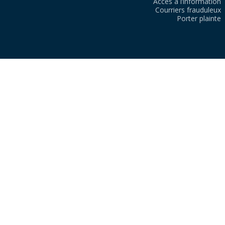
Accès à l’information
Courriers frauduleux
Porter plainte