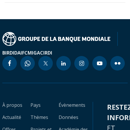
BIRD
IDA
IFC
MIGA
CIRDI
À propos
Pays
Évènements
RESTE
INFO
Actualité
Thèmes
Données
ET
Offres
Projets et
Académie des