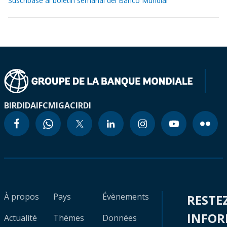
Suscríbase al boletín semanal del Banco Mundial
BIRD
IDA
IFC
MIGA
CIRDI
À propos
Pays
Évènements
RESTE
INFO
Actualité
Thèmes
Données