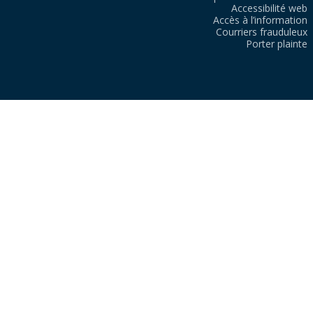
Accessibilité web
Accès à l’information
Courriers frauduleux
Porter plainte