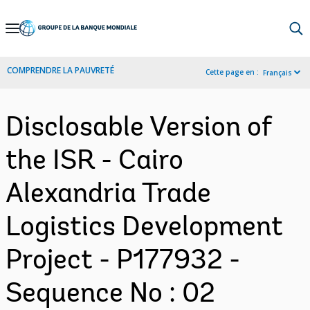
Skip
to
Main
COMPRENDRE LA PAUVRETÉ
Cette page en :
Français
Navigation
Disclosable Version of
the ISR - Cairo
Alexandria Trade
Logistics Development
Project - P177932 -
Sequence No : 02