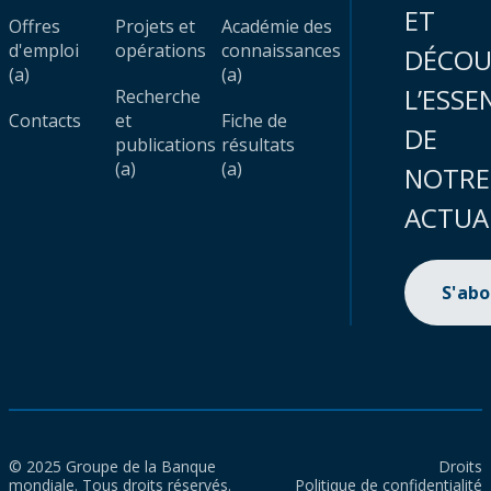
ET
Offres
Projets et
Académie des
d'emploi
opérations
connaissances
DÉCOU
(a)
(a)
L’ESSE
Recherche
Contacts
et
Fiche de
DE
publications
résultats
(a)
(a)
NOTRE
ACTUA
S'ab
© 2025 Groupe de la Banque
Droits
mondiale. Tous droits réservés.
Politique de confidentialité