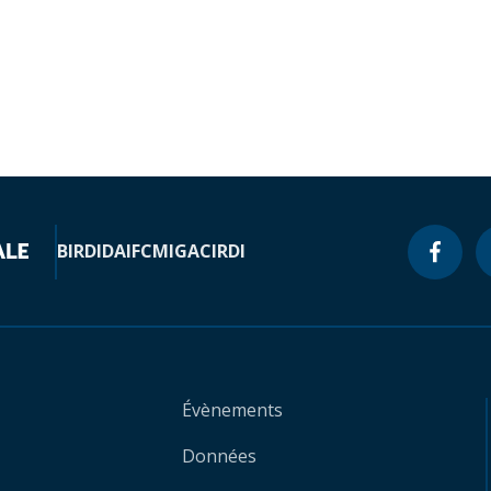
BIRD
IDA
IFC
MIGA
CIRDI
Évènements
Données