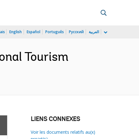
ais
English
Español
Português
Русский
العربية
onal Tourism
LIENS CONNEXES
Voir les documents relatifs au(x)
projet(s)