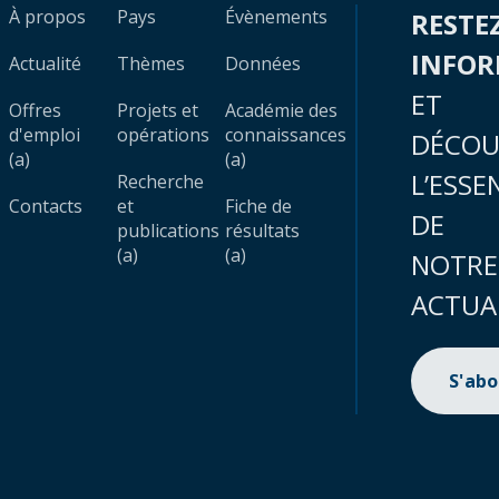
À propos
Pays
Évènements
RESTE
INFO
Actualité
Thèmes
Données
ET
Offres
Projets et
Académie des
d'emploi
opérations
connaissances
DÉCOU
(a)
(a)
L’ESSE
Recherche
Contacts
et
Fiche de
DE
publications
résultats
(a)
(a)
NOTRE
ACTUA
S'ab