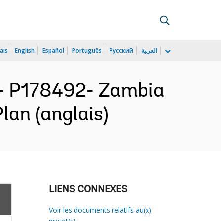
ais
English
Español
Português
Русский
العربية
 P178492- Zambia
an (anglais)
LIENS CONNEXES
Voir les documents relatifs au(x)
projet(s)