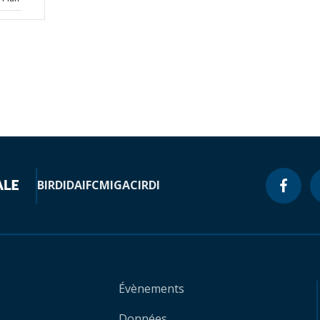
BIRD
IDA
IFC
MIGA
CIRDI
Évènements
Données