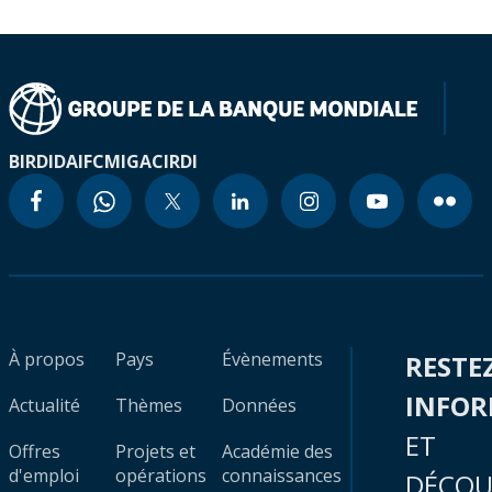
BIRD
IDA
IFC
MIGA
CIRDI
À propos
Pays
Évènements
RESTE
INFO
Actualité
Thèmes
Données
ET
Offres
Projets et
Académie des
d'emploi
opérations
connaissances
DÉCOU