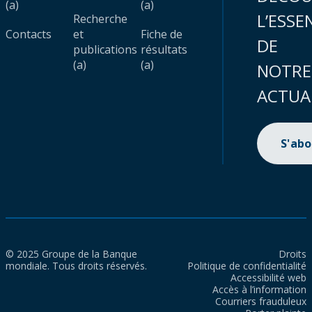
(a)
(a)
L’ESSE
Recherche
Contacts
et
Fiche de
DE
publications
résultats
(a)
(a)
NOTRE
ACTUA
S'ab
© 2025 Groupe de la Banque
Droits
mondiale. Tous droits réservés.
Politique de confidentialité
Accessibilité web
Accès à l’information
Courriers frauduleux