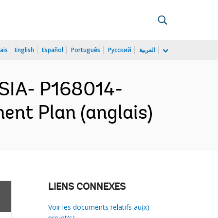
ais
English
Español
Português
Русский
العربية
SIA- P168014-
ent Plan (anglais)
LIENS CONNEXES
Voir les documents relatifs au(x)
projet(s)