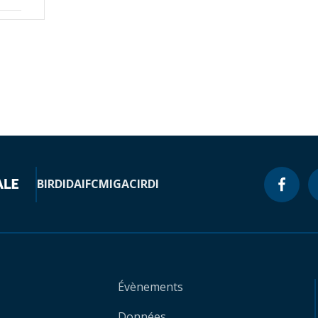
BIRD
IDA
IFC
MIGA
CIRDI
Évènements
Données