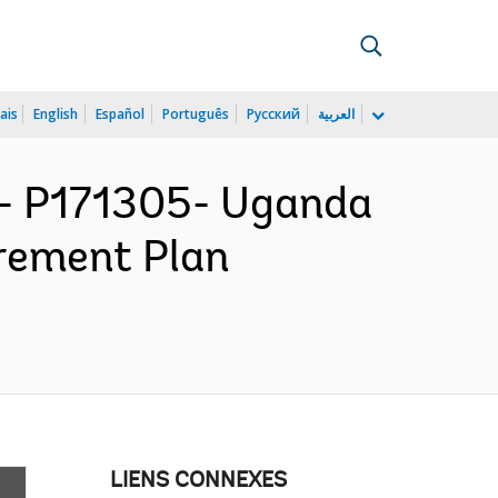
ais
English
Español
Português
Русский
العربية
 P171305- Uganda
urement Plan
LIENS CONNEXES