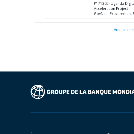
P171305- Uganda Digita
Acceleration Project -
GovNet - Procurement 
Voir la suite