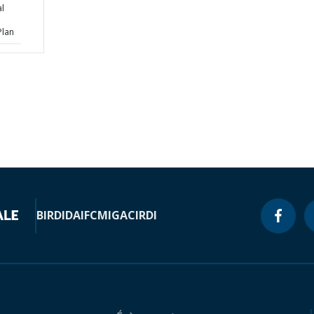
l
Plan
BIRD
IDA
IFC
MIGA
CIRDI