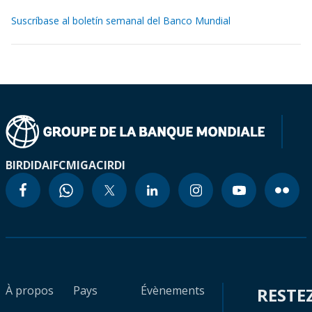
Suscríbase al boletín semanal del Banco Mundial
BIRD
IDA
IFC
MIGA
CIRDI
À propos
Pays
Évènements
RESTE