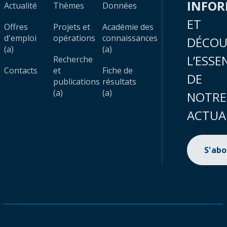
INFO
Actualité
Thèmes
Données
ET
Offres
Projets et
Académie des
d'emploi
opérations
connaissances
DÉCOU
(a)
(a)
L’ESSE
Recherche
Contacts
et
Fiche de
DE
publications
résultats
(a)
(a)
NOTRE
ACTUA
S'ab