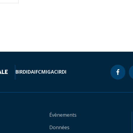
BIRD
IDA
IFC
MIGA
CIRDI
Évènements
Données