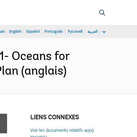
ais
English
Español
Português
Русский
العربية
1- Oceans for
lan (anglais)
LIENS CONNEXES
Voir les documents relatifs au(x)
projet(s)