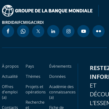
BIRD
IDA
IFC
MIGA
CIRDI
À propos
Pays
Évènements
RESTE
INFO
Actualité
Thèmes
Données
ET
Offres
Projets et
Académie des
d'emploi
opérations
connaissances
DÉCOU
(a)
(a)
L’ESSE
Recherche
Contacts
et
Fiche de