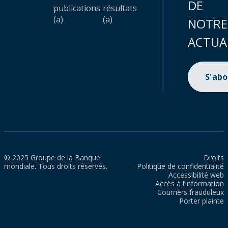
DE
publications
résultats
(a)
(a)
NOTRE
ACTUA
S'ab
© 2025 Groupe de la Banque
Droits
mondiale. Tous droits réservés.
Politique de confidentialité
Accessibilité web
Accès à l’information
Courriers frauduleux
Porter plainte