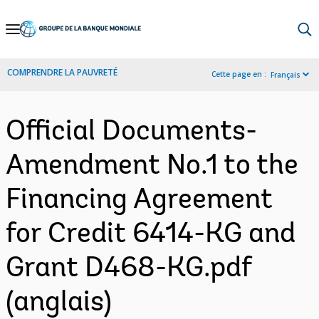
Skip
to
Main
COMPRENDRE LA PAUVRETÉ
Cette page en :
Français
Navigation
Official Documents-
Amendment No.1 to the
Financing Agreement
for Credit 6414-KG and
Grant D468-KG.pdf
(anglais)