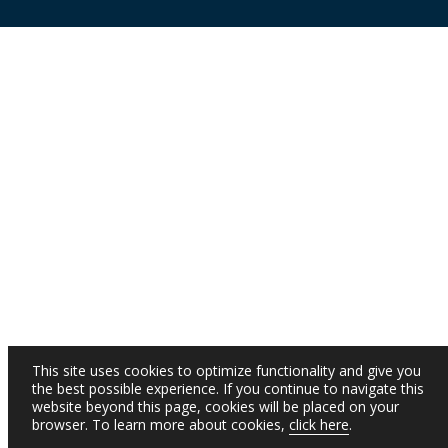
This site uses cookies to optimize functionality and give you
the best possible experience. If you continue to navigate this
website beyond this page, cookies will be placed on your
browser. To learn more about cookies,
click here
.