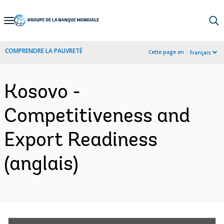
Skip
to
Main
COMPRENDRE LA PAUVRETÉ
Cette page en :
Français
Navigation
Kosovo -
Competitiveness and
Export Readiness
(anglais)