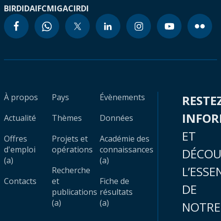
BIRD
IDA
IFC
MIGA
CIRDI
À propos
Pays
Évènements
RESTE
INFO
Actualité
Thèmes
Données
ET
Offres
Projets et
Académie des
d'emploi
opérations
connaissances
DÉCOU
(a)
(a)
L’ESSE
Recherche
Contacts
et
Fiche de
DE
publications
résultats
(a)
(a)
NOTRE