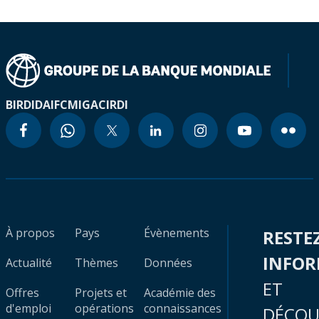
BIRD
IDA
IFC
MIGA
CIRDI
À propos
Pays
Évènements
RESTE
INFO
Actualité
Thèmes
Données
ET
Offres
Projets et
Académie des
d'emploi
opérations
connaissances
DÉCOU