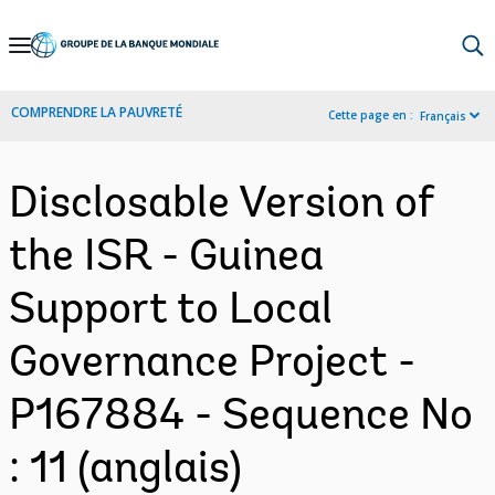
Skip
to
Main
COMPRENDRE LA PAUVRETÉ
Cette page en :
Français
Navigation
Disclosable Version of
the ISR - Guinea
Support to Local
Governance Project -
P167884 - Sequence No
: 11 (anglais)