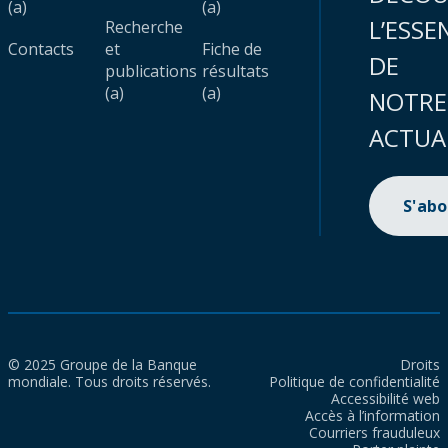
(a)
(a)
L’ESSE
Recherche
Contacts
et
Fiche de
DE
publications
résultats
(a)
(a)
NOTRE
ACTUA
S'ab
© 2025 Groupe de la Banque
Droits
mondiale. Tous droits réservés.
Politique de confidentialité
Accessibilité web
Accès à l’information
Courriers frauduleux