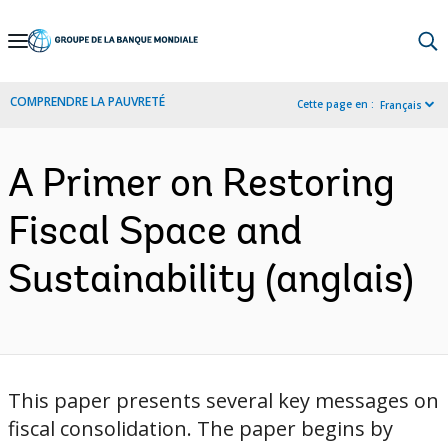
Skip
to
Main
COMPRENDRE LA PAUVRETÉ
Cette page en :
Français
Navigation
A Primer on Restoring
Fiscal Space and
Sustainability (anglais)
This paper presents several key messages on
fiscal consolidation. The paper begins by