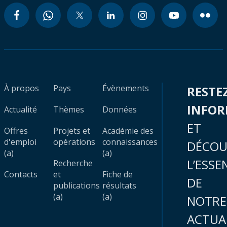
À propos
Pays
Évènements
RESTE
INFO
Actualité
Thèmes
Données
ET
Offres
Projets et
Académie des
d'emploi
opérations
connaissances
DÉCOU
(a)
(a)
L’ESSE
Recherche
Contacts
et
Fiche de
DE
publications
résultats
(a)
(a)
NOTRE
ACTUA