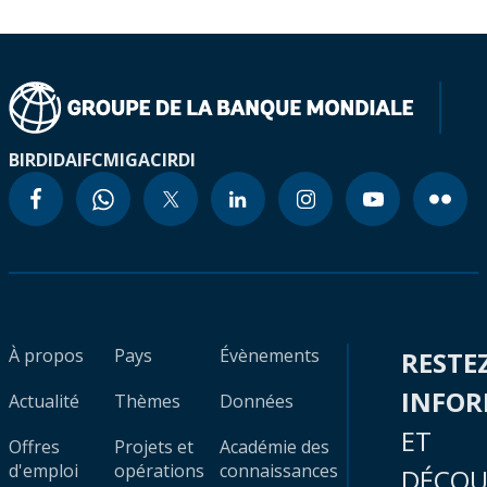
BIRD
IDA
IFC
MIGA
CIRDI
À propos
Pays
Évènements
RESTE
INFO
Actualité
Thèmes
Données
ET
Offres
Projets et
Académie des
d'emploi
opérations
connaissances
DÉCOU