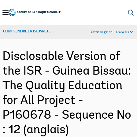
Skip
to
Main
COMPRENDRE LA PAUVRETÉ
Cette page en :
Français
Navigation
Disclosable Version of
the ISR - Guinea Bissau:
The Quality Education
for All Project -
P160678 - Sequence No
: 12 (anglais)