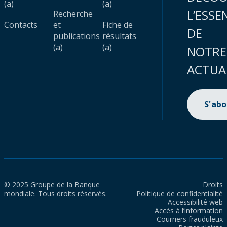
(a)
(a)
L’ESSE
Recherche
Contacts
et
Fiche de
DE
publications
résultats
(a)
(a)
NOTRE
ACTUA
S'ab
© 2025 Groupe de la Banque
Droits
mondiale. Tous droits réservés.
Politique de confidentialité
Accessibilité web
Accès à l’information
Courriers frauduleux