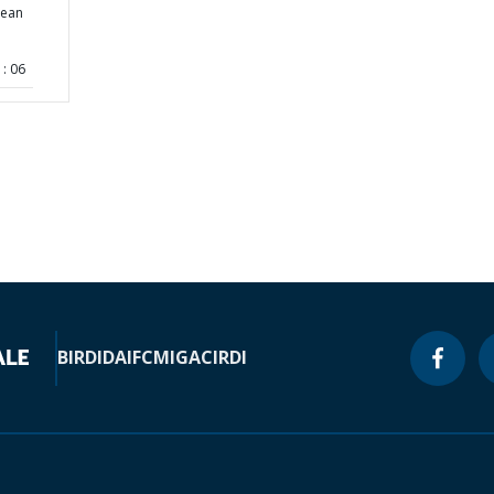
bean
: 06
BIRD
IDA
IFC
MIGA
CIRDI