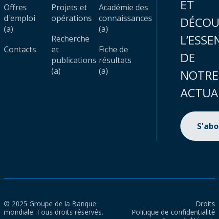
ET
Offres
Projets et
Académie des
d'emploi
opérations
connaissances
DÉCOU
(a)
(a)
L’ESSE
Recherche
Contacts
et
Fiche de
DE
publications
résultats
(a)
(a)
NOTRE
ACTUA
S'ab
© 2025 Groupe de la Banque
Droits
mondiale. Tous droits réservés.
Politique de confidentialité