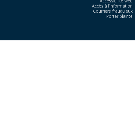
Accessibilité web
Accès à l’information
Courriers frauduleux
Porter plainte