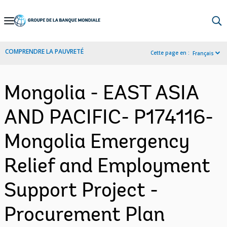
Skip
to
Main
COMPRENDRE LA PAUVRETÉ
Cette page en :
Français
Navigation
Mongolia - EAST ASIA
AND PACIFIC- P174116-
Mongolia Emergency
Relief and Employment
Support Project -
Procurement Plan