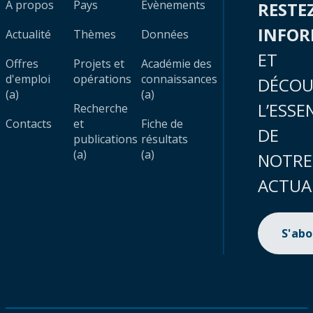
À propos
Pays
Évènements
RESTE
INFO
Actualité
Thèmes
Données
ET
Offres
Projets et
Académie des
d'emploi
opérations
connaissances
DÉCOU
(a)
(a)
L’ESSE
Recherche
Contacts
et
Fiche de
DE
publications
résultats
(a)
(a)
NOTRE
ACTUA
S'ab