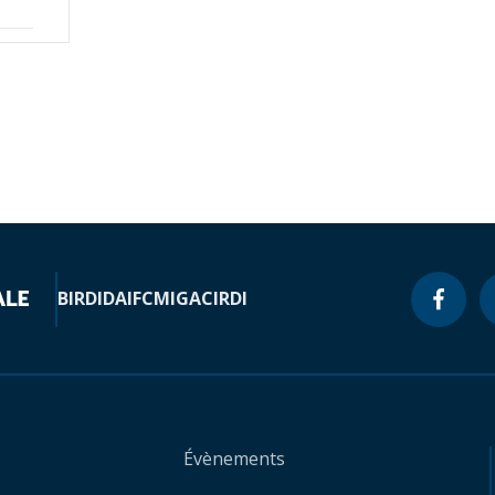
BIRD
IDA
IFC
MIGA
CIRDI
Évènements