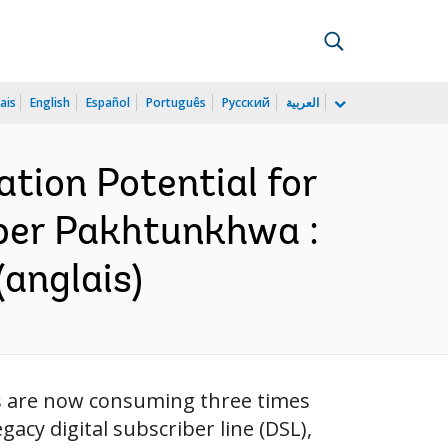
ais
English
Español
Português
Русский
العربية
ation Potential for
hyber Pakhtunkhwa :
(anglais)
nis are now consuming three times
acy digital subscriber line (DSL),