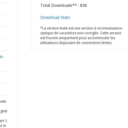
Total Downloads** : 838
Download Stats
*La version texte est une version à reconnaissance
optique de caractères non-corrigée. Cette version
est fournie uniquement pour accommoder les
utilisateurs disposant de connections lentes.
du
ivate
gital
rt 1.
e in