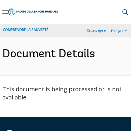
Skip
to
Main
COMPRENDRE LA PAUVRETÉ
Cette page en :
Français
Navigation
Document Details
This document is being processed or is not
available.