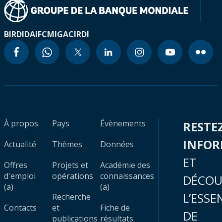
BIRD
IDA
IFC
MIGA
CIRDI
À propos
Pays
Évènements
RESTE
INFO
Actualité
Thèmes
Données
ET
Offres
Projets et
Académie des
d'emploi
opérations
connaissances
DÉCOU
(a)
(a)
L’ESSE
Recherche
Contacts
et
Fiche de
DE
publications
résultats