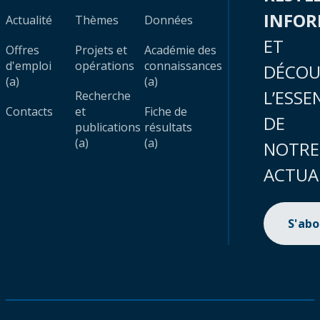
INFO
Actualité
Thèmes
Données
ET
Offres
Projets et
Académie des
d'emploi
opérations
connaissances
DÉCOU
(a)
(a)
L’ESSE
Recherche
Contacts
et
Fiche de
DE
publications
résultats
(a)
(a)
NOTRE
ACTUA
S'ab