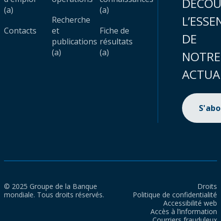
DÉCOU
(a)
(a)
L’ESSE
Recherche
Contacts
et
Fiche de
DE
publications
résultats
(a)
(a)
NOTRE
ACTUA
S'ab
© 2025 Groupe de la Banque
Droits
mondiale. Tous droits réservés.
Politique de confidentialité
Accessibilité web
Accès à l’information
Courriers frauduleux