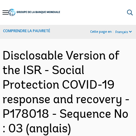
Skip
to
Main
COMPRENDRE LA PAUVRETÉ
Cette page en :
Français
Navigation
Disclosable Version of
the ISR - Social
Protection COVID-19
response and recovery -
P178018 - Sequence No
: 03 (anglais)