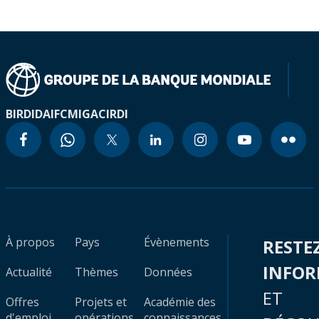
BIRD
IDA
IFC
MIGA
CIRDI
À propos
Pays
Évènements
RESTE
INFO
Actualité
Thèmes
Données
ET
Offres
Projets et
Académie des
d'emploi
opérations
connaissances