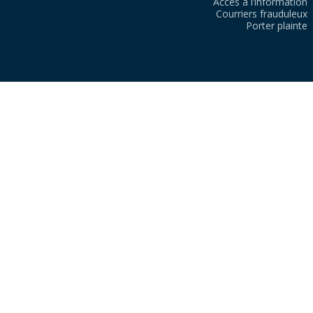
Accès à l’information
Courriers frauduleux
Porter plainte