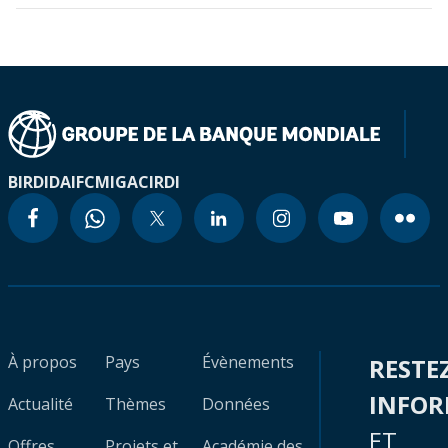
BIRD
IDA
IFC
MIGA
CIRDI
À propos
Pays
Évènements
RESTE
INFO
Actualité
Thèmes
Données
ET
Offres
Projets et
Académie des