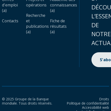
d'emploi
opérations
connaissances
DÉCOU
(a)
(a)
L’ESSE
Recherche
Contacts
et
Fiche de
DE
publications
résultats
(a)
(a)
NOTRE
ACTUA
S'ab
© 2025 Groupe de la Banque
Droits
mondiale. Tous droits réservés.
Politique de confidentialité
Accessibilité web