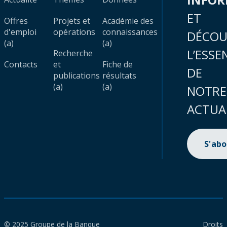
ET
Offres
Projets et
Académie des
d'emploi
opérations
connaissances
DÉCOU
(a)
(a)
L’ESSE
Recherche
Contacts
et
Fiche de
DE
publications
résultats
(a)
(a)
NOTRE
ACTUA
S'ab
© 2025 Groupe de la Banque
Droits