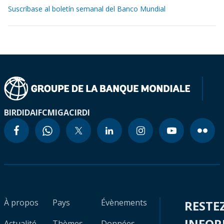
Suscríbase al boletín semanal del Banco Mundial
BIRD
IDA
IFC
MIGA
CIRDI
À propos
Pays
Évènements
RESTE
INFO
Actualité
Thèmes
Données