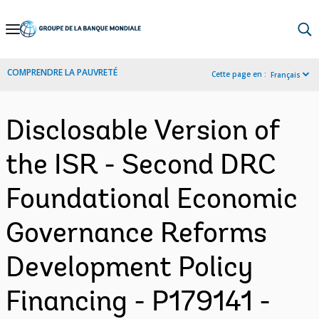
Skip
to
Main
COMPRENDRE LA PAUVRETÉ
Cette page en :
Français
Navigation
Disclosable Version of
the ISR - Second DRC
Foundational Economic
Governance Reforms
Development Policy
Financing - P179141 -