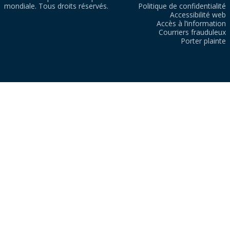
mondiale. Tous droits réservés.
Politique de confidentialité
Accessibilité web
Accès à l’information
Courriers frauduleux
Porter plainte