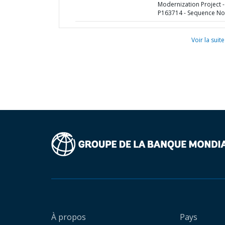
Modernization Project -
P163714 - Sequence No 
Voir la suite
À propos
Pays