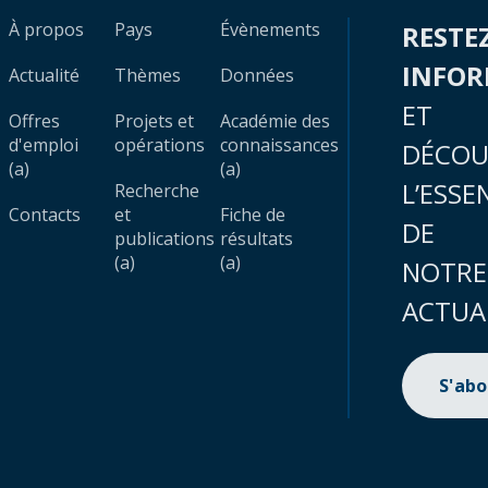
À propos
Pays
Évènements
RESTE
INFO
Actualité
Thèmes
Données
ET
Offres
Projets et
Académie des
d'emploi
opérations
connaissances
DÉCOU
(a)
(a)
L’ESSE
Recherche
Contacts
et
Fiche de
DE
publications
résultats
(a)
(a)
NOTRE
ACTUA
S'ab