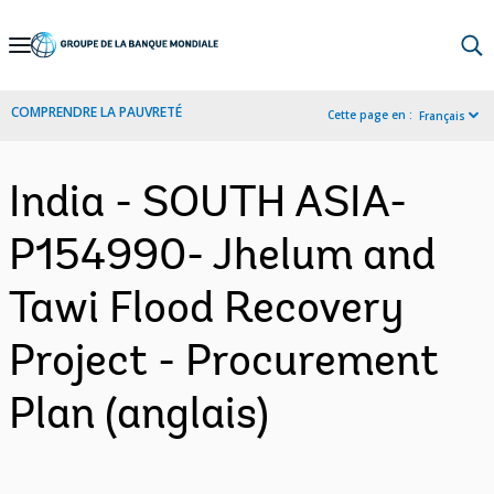
Skip
to
Main
COMPRENDRE LA PAUVRETÉ
Cette page en :
Français
Navigation
India - SOUTH ASIA-
P154990- Jhelum and
Tawi Flood Recovery
Project - Procurement
Plan (anglais)