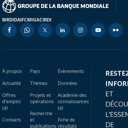
BIRD
IDA
IFC
MIGA
CIRDI
À propos
Pays
Évènements
RESTE
INFO
Actualité
Thèmes
Données
ET
Offres
Projets et
Académie des
d'emploi
opérations
connaissances
DÉCOU
(a)
(a)
L’ESSE
Recherche
Contacts
et
Fiche de
DE
publications
résultats