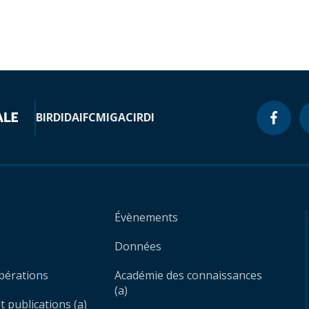
BIRD
IDA
IFC
MIGA
CIRDI
Évènements
Données
opérations
Académie des connaissances
(a)
 publications (a)