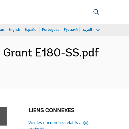
ais
English
Español
Português
Русский
العربية
r Grant E180-SS.pdf
LIENS CONNEXES
Voir les documents relatifs au(x)
projet(s)