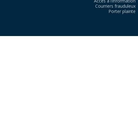
Accès à l’information
Courriers frauduleux
Porter plainte