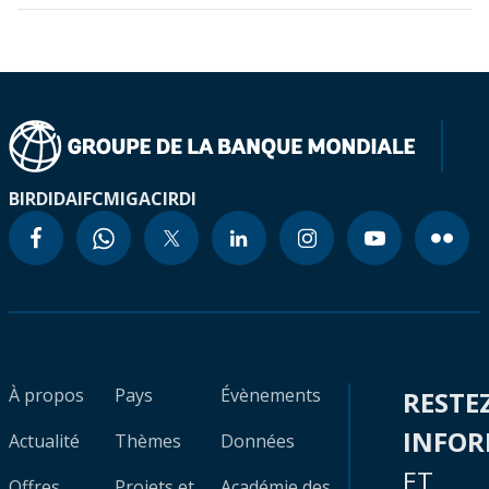
BIRD
IDA
IFC
MIGA
CIRDI
À propos
Pays
Évènements
RESTE
INFO
Actualité
Thèmes
Données
ET
Offres
Projets et
Académie des