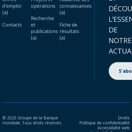
d'emploi
opérations
connaissances
DÉCOU
(a)
(a)
L’ESSE
Recherche
Contacts
et
Fiche de
DE
publications
résultats
(a)
(a)
NOTRE
ACTUA
S'ab
© 2025 Groupe de la Banque
Droits
mondiale. Tous droits réservés.
Politique de confidentialité
Accessibilité web