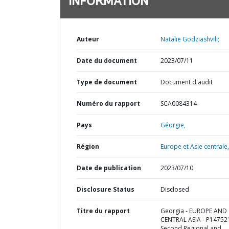
INFORMATION
Auteur
Natalie Godziashvili;
Date du document
2023/07/11
Type de document
Document d'audit
Numéro du rapport
SCA0084314
Pays
Géorgie,
Région
Europe et Asie centrale,
Date de publication
2023/07/10
Disclosure Status
Disclosed
Titre du rapport
Georgia - EUROPE AND
CENTRAL ASIA - P147521
Second Regional and