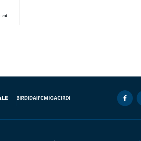
ment
BIRD
IDA
IFC
MIGA
CIRDI