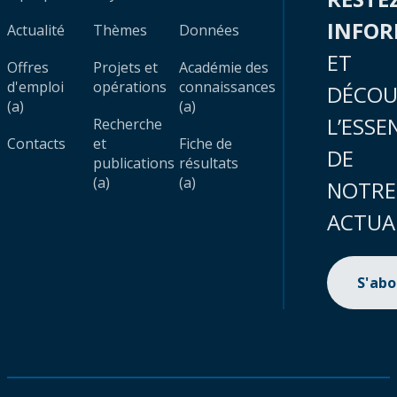
INFO
Actualité
Thèmes
Données
ET
Offres
Projets et
Académie des
d'emploi
opérations
connaissances
DÉCOU
(a)
(a)
L’ESSE
Recherche
Contacts
et
Fiche de
DE
publications
résultats
(a)
(a)
NOTRE
ACTUA
S'ab