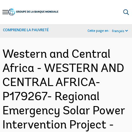
Skip
to
Main
COMPRENDRE LA PAUVRETÉ
Cette page en :
Français
Navigation
Western and Central
Africa - WESTERN AND
CENTRAL AFRICA-
P179267- Regional
Emergency Solar Power
Intervention Project -