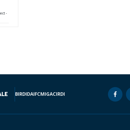
ect -
BIRD
IDA
IFC
MIGA
CIRDI