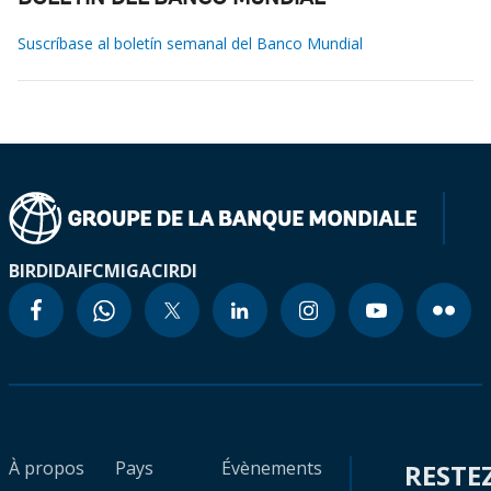
Suscríbase al boletín semanal del Banco Mundial
BIRD
IDA
IFC
MIGA
CIRDI
À propos
Pays
Évènements
RESTE