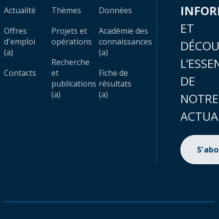
INFO
Actualité
Thèmes
Données
ET
Offres
Projets et
Académie des
d'emploi
opérations
connaissances
DÉCOU
(a)
(a)
L’ESSE
Recherche
Contacts
et
Fiche de
DE
publications
résultats
(a)
(a)
NOTRE
ACTUA
S'ab