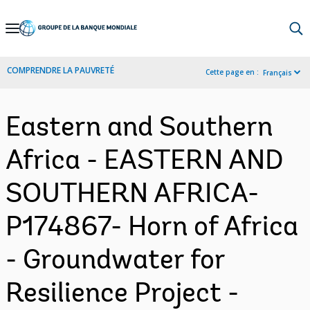
Skip
to
Main
COMPRENDRE LA PAUVRETÉ
Cette page en :
Français
Navigation
Eastern and Southern
Africa - EASTERN AND
SOUTHERN AFRICA-
P174867- Horn of Africa
- Groundwater for
Resilience Project -