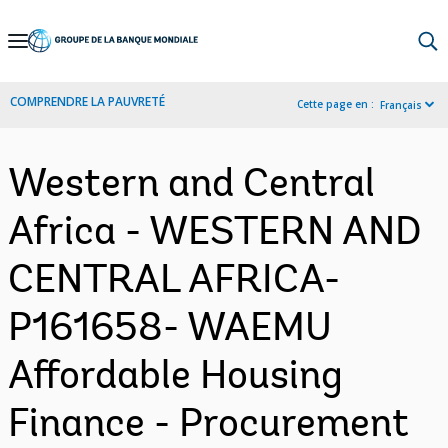
Skip
to
Main
COMPRENDRE LA PAUVRETÉ
Cette page en :
Français
Navigation
Western and Central
Africa - WESTERN AND
CENTRAL AFRICA-
P161658- WAEMU
Affordable Housing
Finance - Procurement