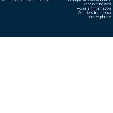
Accessibilité web
Accès à l’information
Courriers frauduleux
Porter plainte