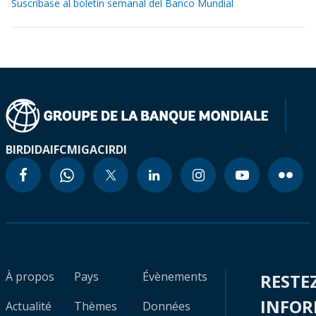
Suscríbase al boletín semanal del Banco Mundial
BIRD
IDA
IFC
MIGA
CIRDI
À propos
Pays
Évènements
RESTE
INFO
Actualité
Thèmes
Données