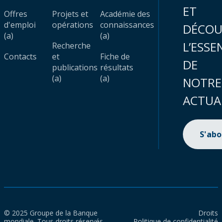
ET
Offres
Projets et
Académie des
d'emploi
opérations
connaissances
DÉCOU
(a)
(a)
L’ESSE
Recherche
Contacts
et
Fiche de
DE
publications
résultats
(a)
(a)
NOTRE
ACTUA
S'ab
© 2025 Groupe de la Banque
Droits
mondiale. Tous droits réservés.
Politique de confidentialité