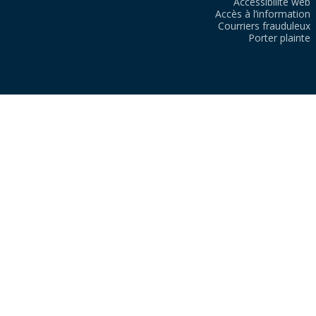
Accessibilité web
Accès à l’information
Courriers frauduleux
Porter plainte