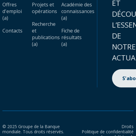
ET
Offres
Projets et
Académie des
d'emploi
opérations
connaissances
DÉCOU
(a)
(a)
L’ESSE
Recherche
Contacts
et
Fiche de
DE
publications
résultats
(a)
(a)
NOTRE
ACTUA
S'ab
© 2025 Groupe de la Banque
Droits
mondiale. Tous droits réservés.
Politique de confidentialité