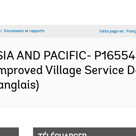
Documents et rapports
Cette page en :
Franç
SIA AND PACIFIC- P165543
mproved Village Service De
anglais)