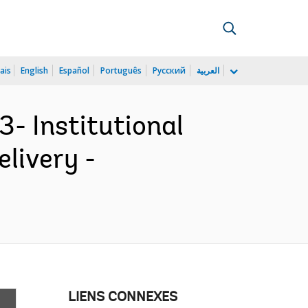
ais
English
Español
Português
Русский
العربية
- Institutional
livery -
LIENS CONNEXES