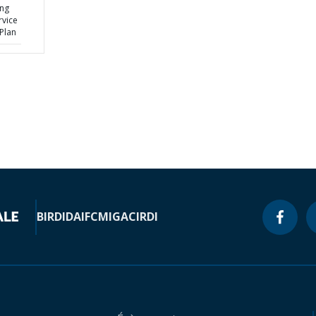
ing
rvice
Plan
BIRD
IDA
IFC
MIGA
CIRDI