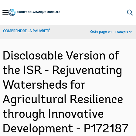
Skip
to
Main
COMPRENDRE LA PAUVRETÉ
Cette page en :
Français
Navigation
Disclosable Version of
the ISR - Rejuvenating
Watersheds for
Agricultural Resilience
through Innovative
Development - P172187