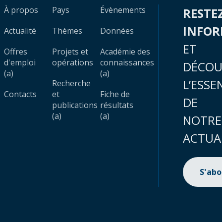
À propos
Pays
Évènements
RESTE
INFO
Actualité
Thèmes
Données
ET
Offres
Projets et
Académie des
d'emploi
opérations
connaissances
DÉCOU
(a)
(a)
L’ESSE
Recherche
Contacts
et
Fiche de
DE
publications
résultats
(a)
(a)
NOTRE
ACTUA
S'ab