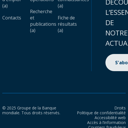
DÉCOU
(a)
(a)
L’ESSE
Recherche
Contacts
et
Fiche de
DE
publications
résultats
(a)
(a)
NOTRE
ACTUA
S'ab
© 2025 Groupe de la Banque
Droits
mondiale. Tous droits réservés.
Politique de confidentialité
Accessibilité web
Accès à l’information
Courriers frauduleux