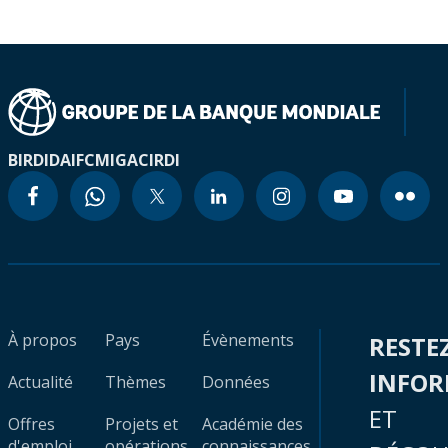
BIRD
IDA
IFC
MIGA
CIRDI
À propos
Pays
Évènements
RESTE
INFO
Actualité
Thèmes
Données
ET
Offres
Projets et
Académie des
d'emploi
opérations
connaissances