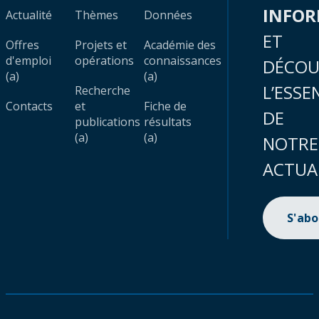
INFO
Actualité
Thèmes
Données
ET
Offres
Projets et
Académie des
d'emploi
opérations
connaissances
DÉCOU
(a)
(a)
L’ESSE
Recherche
Contacts
et
Fiche de
DE
publications
résultats
(a)
(a)
NOTRE
ACTUA
S'ab