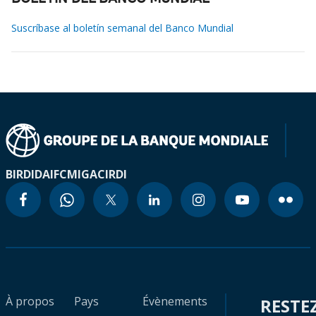
Suscríbase al boletín semanal del Banco Mundial
BIRD
IDA
IFC
MIGA
CIRDI
À propos
Pays
Évènements
RESTE