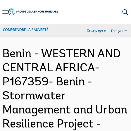
Skip
to
Main
COMPRENDRE LA PAUVRETÉ
Cette page en :
Français
Navigation
Benin - WESTERN AND
CENTRAL AFRICA-
P167359- Benin -
Stormwater
Management and Urban
Resilience Project -