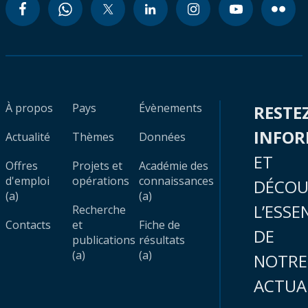
À propos
Pays
Évènements
RESTE
INFO
Actualité
Thèmes
Données
ET
Offres
Projets et
Académie des
d'emploi
opérations
connaissances
DÉCOU
(a)
(a)
L’ESSE
Recherche
Contacts
et
Fiche de
DE
publications
résultats
(a)
(a)
NOTRE
ACTUA