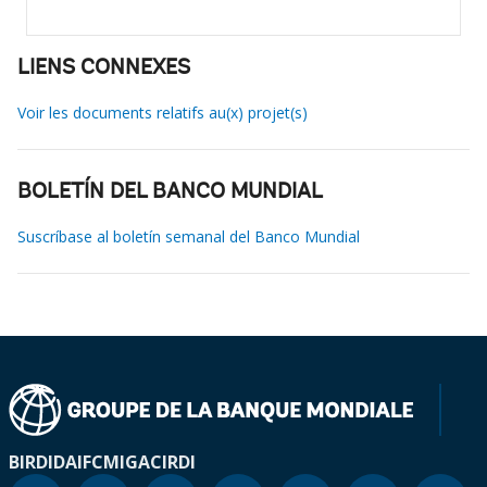
LIENS CONNEXES
Voir les documents relatifs au(x) projet(s)
BOLETÍN DEL BANCO MUNDIAL
Suscríbase al boletín semanal del Banco Mundial
BIRD
IDA
IFC
MIGA
CIRDI