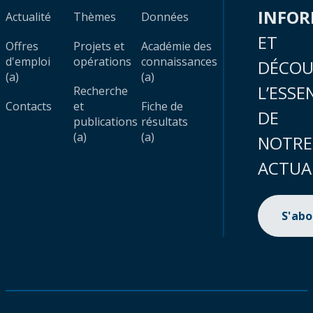
INFO
Actualité
Thèmes
Données
ET
Offres
Projets et
Académie des
d'emploi
opérations
connaissances
DÉCOU
(a)
(a)
L’ESSE
Recherche
Contacts
et
Fiche de
DE
publications
résultats
(a)
(a)
NOTRE
ACTUA
S'ab