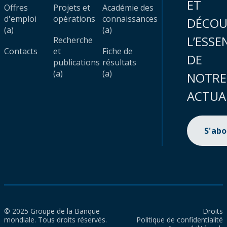
ET
Offres
Projets et
Académie des
d'emploi
opérations
connaissances
DÉCOU
(a)
(a)
L’ESSE
Recherche
Contacts
et
Fiche de
DE
publications
résultats
(a)
(a)
NOTRE
ACTUA
S'ab
© 2025 Groupe de la Banque
Droits
mondiale. Tous droits réservés.
Politique de confidentialité