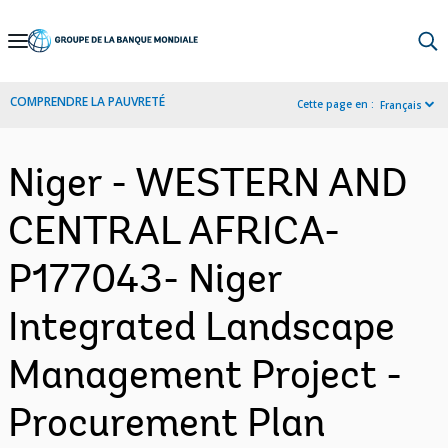
Skip
to
Main
COMPRENDRE LA PAUVRETÉ
Cette page en :
Français
Navigation
Niger - WESTERN AND
CENTRAL AFRICA-
P177043- Niger
Integrated Landscape
Management Project -
Procurement Plan