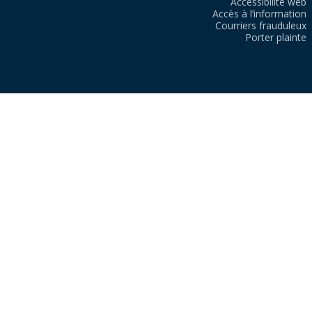
Accessibilité web
Accès à l’information
Courriers frauduleux
Porter plainte