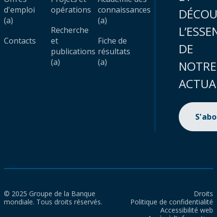
d'emploi
opérations
connaissances
DÉCOU
(a)
(a)
L’ESSE
Recherche
Contacts
et
Fiche de
DE
publications
résultats
(a)
(a)
NOTRE
ACTUA
S'ab
© 2025 Groupe de la Banque
Droits
mondiale. Tous droits réservés.
Politique de confidentialité
Accessibilité web