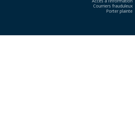
Accès à l’information
Courriers frauduleux
Porter plainte