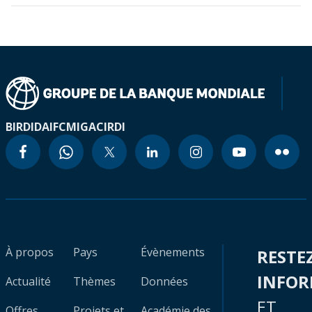
BIRD
IDA
IFC
MIGA
CIRDI
À propos
Pays
Évènements
RESTE
INFO
Actualité
Thèmes
Données
ET
Offres
Projets et
Académie des