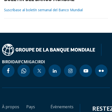
Suscríbase al boletín semanal del Banco Mundial
BIRD
IDA
IFC
MIGA
CIRDI
À propos
Pays
Évènements
RESTE