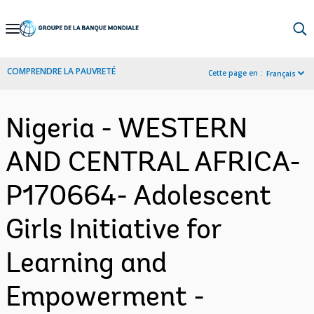
Skip
to
Main
COMPRENDRE LA PAUVRETÉ
Cette page en :
Français
Navigation
Nigeria - WESTERN
AND CENTRAL AFRICA-
P170664- Adolescent
Girls Initiative for
Learning and
Empowerment -