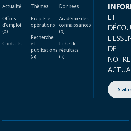
INFO
Actualité
Thèmes
Données
ET
Offres
Projets et
Académie des
d'emploi
opérations
connaissances
DÉCOU
(a)
(a)
L’ESSE
Recherche
Contacts
et
Fiche de
DE
publications
résultats
(a)
(a)
NOTRE
ACTUA
S'ab